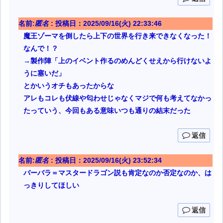
名前:
匿名
:
投稿日：2025/09/16(火) 22:33:46
魔王ゾーマを倒したら上下の世界を行き来できなくなった！
なんで！？
→製作陣「上のイベント作るのめんどくせえから行けないよ
うに塞いだ」
とかいうオチもあったからな
アレもコレも伏線や匂わせじゃなくマジで何も考えてなかっ
たっていう、今回もある意味いつも通りの結末だった
返信
名前:
匿名
:
投稿日：2025/09/16(火) 23:52:34
バーバラ＝マスタードラゴン説も肯定なのか否定なのか、は
っきりしてほしい
返信