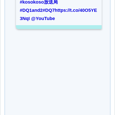
#kosokoso放送局
#DQ1and2
#DQ7
https://t.co/40O5YE
3NqI
@YouTube