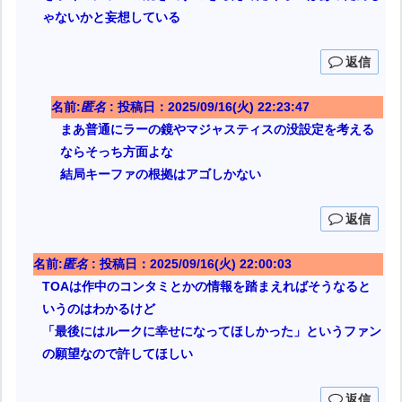
ゃないかと妄想している
返信
名前:
匿名
:
投稿日：2025/09/16(火) 22:23:47
まあ普通にラーの鏡やマジャスティスの没設定を考える
ならそっち方面よな
結局キーファの根拠はアゴしかない
返信
名前:
匿名
:
投稿日：2025/09/16(火) 22:00:03
TOAは作中のコンタミとかの情報を踏まえればそうなると
いうのはわかるけど
「最後にはルークに幸せになってほしかった」というファン
の願望なので許してほしい
返信