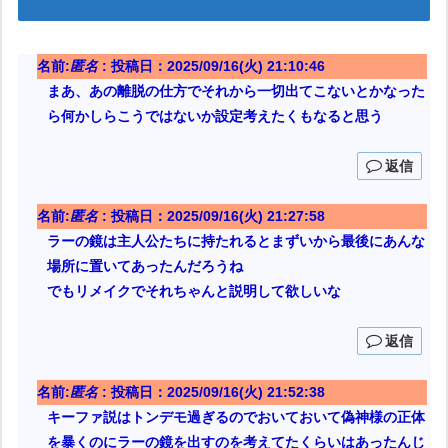
名前:
匿名
:
投稿日：2025/09/16(火) 21:10:46
まあ、あの離脱の仕方でそれから一切出てこないとかなった
ら何かしらこうではないか設定考えたくもなると思う
返信
名前:
匿名
:
投稿日：2025/09/16(火) 21:27:58
ラーの鏡は主人公たちに持たれるとまずいから最後にあんな
場所に置いてあったんだろうね
でもリメイクでそれちゃんと説明して欲しいな
返信
名前:
匿名
:
投稿日：2025/09/16(火) 21:52:38
キーファ説はトンデモ過ぎるのでおいておいて偽神様の正体
を暴くのにラーの鏡を出すのを考えてたくらいはあったんじ