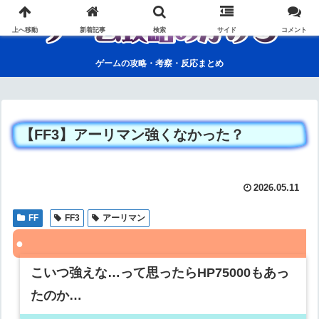
上へ移動
新着記事
検索
サイド
コメント
ゲームの攻略・考察・反応まとめ
【FF3】アーリマン強くなかった？
2026.05.11
FF
FF3
アーリマン
こいつ強えな…って思ったらHP75000もあっ
たのか…