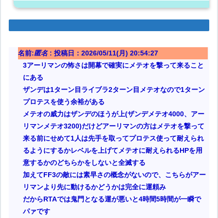
名前:
匿名
:
投稿日：2026/05/11(月) 20:54:27
3アーリマンの怖さは開幕で確実にメテオを撃って来ること
にある
ザンデは1ターン目ライブラ2ターン目メテオなので1ターン
プロテスを使う余裕がある
メテオの威力はザンデのほうが上(ザンデメテオ4000、アー
リマンメテオ3200)だけどアーリマンの方はメテオを撃って
来る前にせめて1人は先手を取ってプロテス使って耐えられ
るようにするかレベルを上げてメテオに耐えられるHPを用
意するかのどちらかをしないと全滅する
加えてFF3の敵には素早さの概念がないので、こちらがアー
リマンより先に動けるかどうかは完全に運頼み
だからRTAでは鬼門となる運が悪いと4時間5時間が一瞬で
パァです