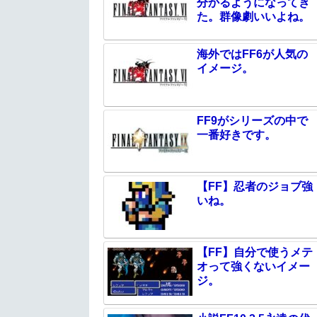
分かるようになってき
た。群像劇いいよね。
海外ではFF6が人気の
イメージ。
FF9がシリーズの中で
一番好きです。
【FF】忍者のジョブ強
いね。
【FF】自分で使うメテ
オって強くないイメー
ジ。