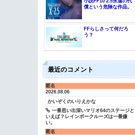
小説FF10 2.5永遠の代
償という危険な作品。
FFらしさって何だろ
う？
最近のコメント
匿名
2026.08.06
かいぞくのいりえかな
一番思い出深いマリオ64のステージと
いえば？レインボークルーズは一番嫌
い。
匿名