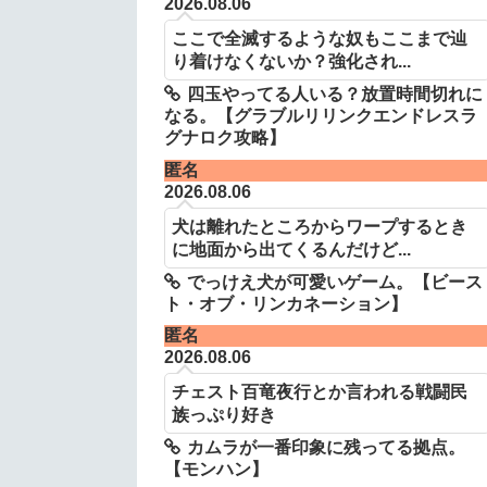
2026.08.06
ここで全滅するような奴もここまで辿
り着けなくないか？強化され...
四玉やってる人いる？放置時間切れに
なる。【グラブルリリンクエンドレスラ
グナロク攻略】
匿名
2026.08.06
犬は離れたところからワープするとき
に地面から出てくるんだけど...
でっけえ犬が可愛いゲーム。【ビース
ト・オブ・リンカネーション】
匿名
2026.08.06
チェスト百竜夜行とか言われる戦闘民
族っぷり好き
カムラが一番印象に残ってる拠点。
【モンハン】