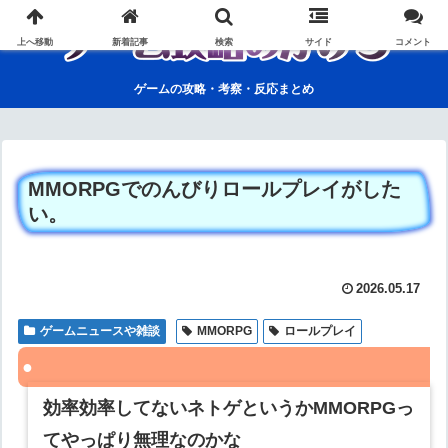
上へ移動
新着記事
検索
サイド
コメント
ゲームの攻略・考察・反応まとめ
MMORPGでのんびりロールプレイがした
い。
2026.05.17
ゲームニュースや雑談
MMORPG
ロールプレイ
効率効率してないネトゲというかMMORPGっ
てやっぱり無理なのかな