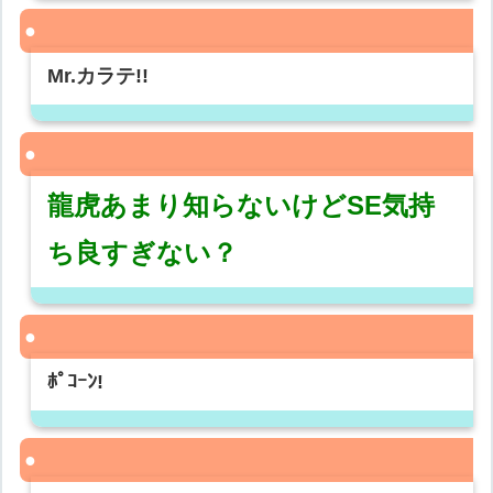
Mr.カラテ!!
龍虎あまり知らないけどSE気持
ち良すぎない？
ﾎﾟｺｰﾝ!