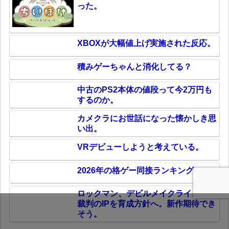
った。
XBOXが大幅値上げ実施された反応。
積みゲーちゃんと消化してる？
中古のPS2本体の値段って今2万円も
するのか。
カメクラにお世話になった懐かしき思
い出。
VRデビューしようと考えている。
2026年の格ゲー同接ランキング。
ロックマン、デビルメイクライ、逆転
裁判のIPを育成方針へ。新作期待でき
そう。