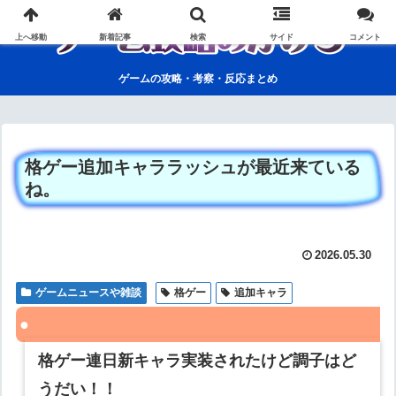
上へ移動
新着記事
検索
サイド
コメント
ゲームの攻略・考察・反応まとめ
格ゲー追加キャララッシュが最近来ている
ね。
2026.05.30
ゲームニュースや雑談
格ゲー
追加キャラ
格ゲー連日新キャラ実装されたけど調子はど
うだい！！