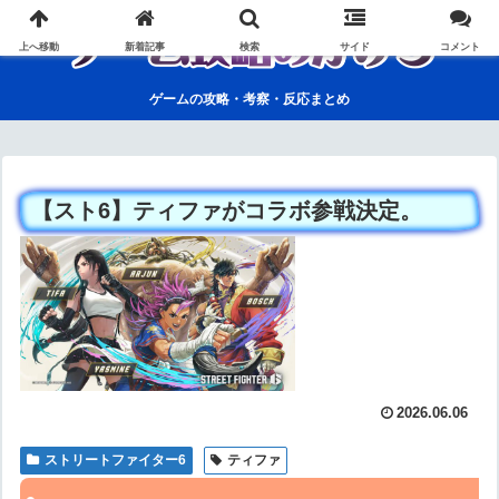
上へ移動
新着記事
検索
サイド
コメント
ゲームの攻略・考察・反応まとめ
【スト6】ティファがコラボ参戦決定。
2026.06.06
ストリートファイター6
ティファ