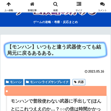
上へ移動
新着記事
検索
サイド
コメント
ゲームの攻略・考察・反応まとめ
【モンハン】いつもと違う武器使っても結
局元に戻るあるある。
2023.05.16
モンハン
モンハンライズサンブレイク
武器
モンハンで普段使わない武器に手出して(ほん
とにこれつええのか…？○○の倍は時間かかっ