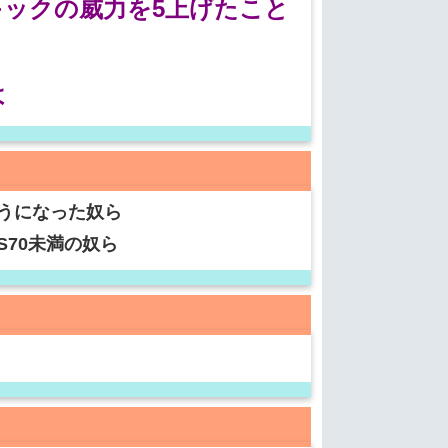
ックの威力を5上げたこと
よ
うになった奴ら
70未満の奴ら