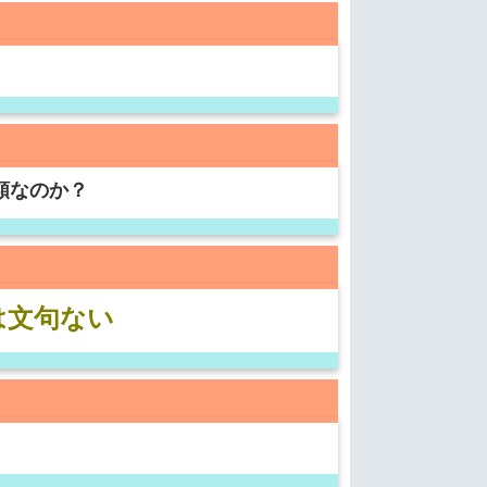
類なのか？
は文句ない