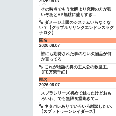
2026.08.07
その時点でもう覚醒より究極の方が強
いぞあとHP無駄に盛りすぎ...
ダメージ上限のシステムいらなくな
い？【グラブルリリンクエンドレスラグ
ナロク】
匿名
2026.08.07
誰にも期待された事のない欠陥品が何
か言ってる
これが物語の真の主人公の救世主。
【FE万紫千紅】
匿名
2026.08.07
スプラシリーズ初めて触ったけどおも
ろいわ、でも無限食堂飽きて...
ネタバレありでいろいろ雑談したい。
【スプラトゥーンレイダース】