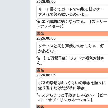
2026.08.06
リーチ長くてガードで+4取る技がナー
フされて怒る奴いるのかよ...
エド順調に弱くなってる。【ストリー
トファイター6】
匿名
2026.08.06
ソティスと同じ声優なのかこりゃ、何
かあるな...
【FE万紫千紅】フォトナ褐色お姉さ
ん。
匿名
2026.08.06
ボスの挙動は4つくらいの動きを順々に
繰り返すだけだが常に動き...
ヌシちょっと手抜きじゃない？【ビー
スト・オブ・リンカネーション】
匿名