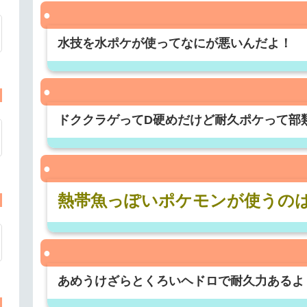
水技を水ポケが使ってなにが悪いんだよ！
ドククラゲってD硬めだけど耐久ポケって部
熱帯魚っぽいポケモンが使うの
あめうけざらとくろいヘドロで耐久力あるよ