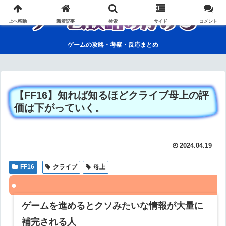
上へ移動
新着記事
検索
サイド
コメント
ゲームの攻略・考察・反応まとめ
【FF16】知れば知るほどクライブ母上の評
価は下がっていく。
2024.04.19
FF16
クライブ
母上
ゲームを進めるとクソみたいな情報が大量に
補完される人