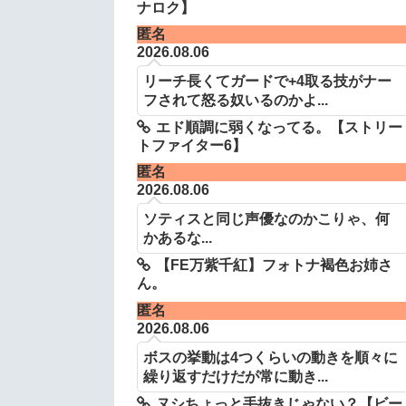
ナロク】
匿名
2026.08.06
リーチ長くてガードで+4取る技がナー
フされて怒る奴いるのかよ...
エド順調に弱くなってる。【ストリー
トファイター6】
匿名
2026.08.06
ソティスと同じ声優なのかこりゃ、何
かあるな...
【FE万紫千紅】フォトナ褐色お姉さ
ん。
匿名
2026.08.06
ボスの挙動は4つくらいの動きを順々に
繰り返すだけだが常に動き...
ヌシちょっと手抜きじゃない？【ビー