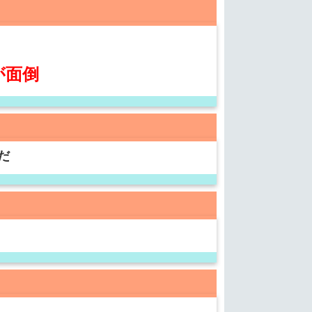
が面倒
だ