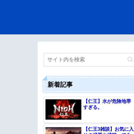
新着記事
【仁王】水が危険地帯
すぎる。
【仁王3雑談】お気に入