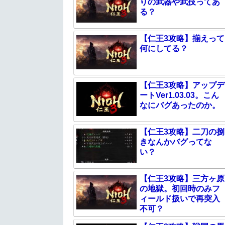
りの武器や武技ってあ
る？
【仁王3攻略】揃えって
何にしてる？
【仁王3攻略】アップデ
ートVer1.03.03。こん
なにバグあったのか。
【仁王3攻略】二刀の捌
きなんかバグってな
い？
【仁王3攻略】三方ヶ原
の地獄。初回時のみフ
ィールド扱いで再突入
不可？