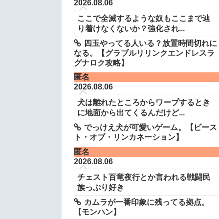
2026.08.06
ここで全滅するような奴もここまで辿
り着けなくないか？強化され...
四玉やってる人いる？放置時間切れに
なる。【グラブルリリンクエンドレスラ
グナロク攻略】
匿名
2026.08.06
犬は離れたところからワープするとき
に地面から出てくるんだけど...
でっけえ犬が可愛いゲーム。【ビース
ト・オブ・リンカネーション】
匿名
2026.08.06
チェスト百竜夜行とか言われる戦闘民
族っぷり好き
カムラが一番印象に残ってる拠点。
【モンハン】