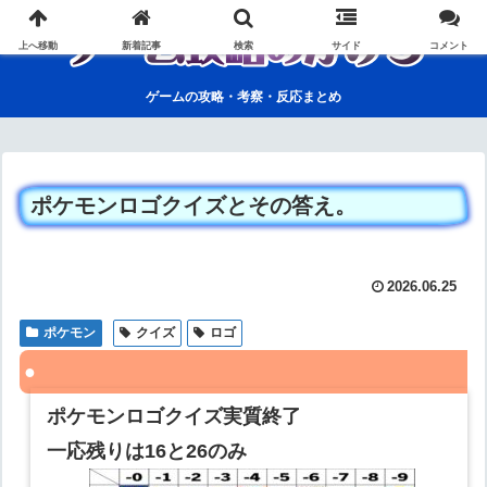
上へ移動
新着記事
検索
サイド
コメント
ゲームの攻略・考察・反応まとめ
ポケモンロゴクイズとその答え。
2026.06.25
ポケモン
クイズ
ロゴ
ポケモンロゴクイズ実質終了
一応残りは16と26のみ