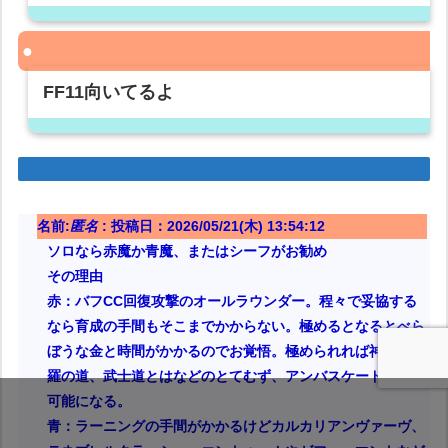
FF11向いてるよ
名前:
匿名
:
投稿日：2026/05/21(木) 13:54:12
ソロなら赤魔か青魔、またはシーフがお勧め
その理由
赤：バフCC回復攻撃のオールラウンダー。程々で妥協する
なら育成の手間もそこまでかからない。極めるとなるとべら
ぼうな金と時間がかかるのでお覚悟。極められれば神竜、修
羅の道、武士道とはなどのとてむず、アンバスケードがソロ
可能になる。
青：ラーニングの手間がかかるけどカルカリアンヴァーヴ、