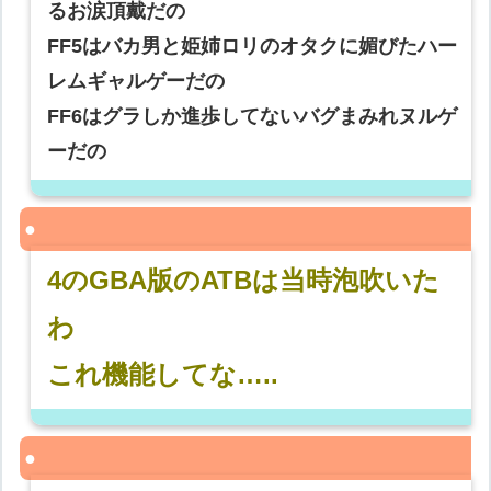
るお涙頂戴だの
FF5はバカ男と姫姉ロリのオタクに媚びたハー
レムギャルゲーだの
FF6はグラしか進歩してないバグまみれヌルゲ
ーだの
4のGBA版のATBは当時泡吹いた
わ
これ機能してな…..