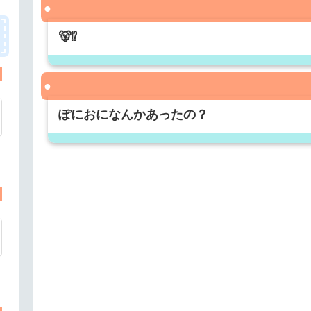
🐻⁉️
ぽにおになんかあったの？