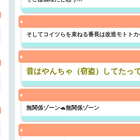
そしてコイツらを束ねる番長は改造モトトカ
昔はやんちゃ（窃盗）してたっ
無関係ゾーン🐢無関係ゾーン