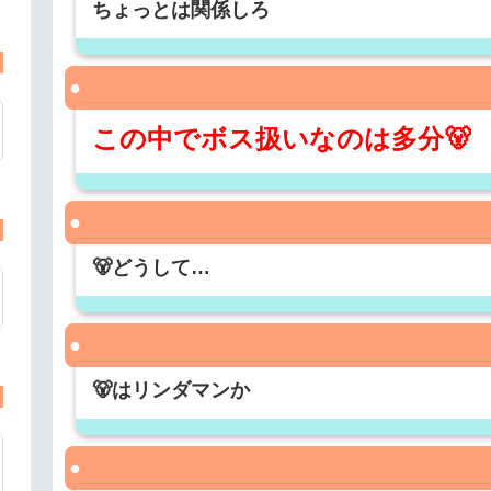
ちょっとは関係しろ
この中でボス扱いなのは多分🐻
🐻どうして…
🐻はリンダマンか