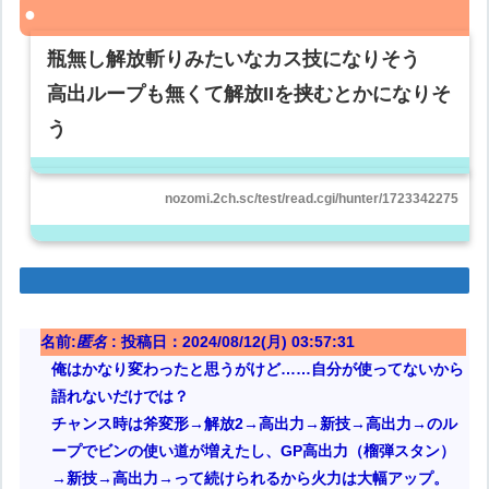
瓶無し解放斬りみたいなカス技になりそう
高出ループも無くて解放IIを挟むとかになりそ
う
nozomi.2ch.sc/test/read.cgi/hunter/1723342275
名前:
匿名
:
投稿日：2024/08/12(月) 03:57:31
俺はかなり変わったと思うがけど……自分が使ってないから
語れないだけでは？
チャンス時は斧変形→解放2→高出力→新技→高出力→のル
ープでビンの使い道が増えたし、GP高出力（榴弾スタン）
→新技→高出力→って続けられるから火力は大幅アップ。