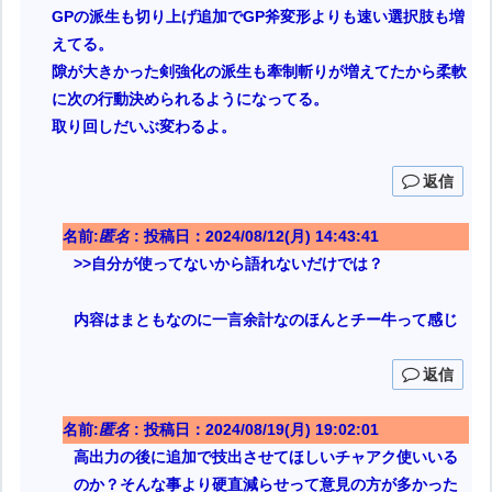
GPの派生も切り上げ追加でGP斧変形よりも速い選択肢も増
えてる。
隙が大きかった剣強化の派生も牽制斬りが増えてたから柔軟
に次の行動決められるようになってる。
取り回しだいぶ変わるよ。
返信
名前:
匿名
:
投稿日：2024/08/12(月) 14:43:41
>>自分が使ってないから語れないだけでは？
内容はまともなのに一言余計なのほんとチー牛って感じ
返信
名前:
匿名
:
投稿日：2024/08/19(月) 19:02:01
高出力の後に追加で技出させてほしいチャアク使いいる
のか？そんな事より硬直減らせって意見の方が多かった