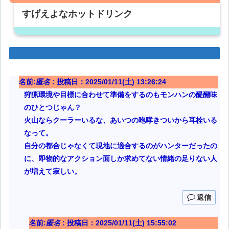
すげえよなホットドリンク
名前:
匿名
:
投稿日：2025/01/11(土) 13:26:24
狩猟環境や目標に合わせて準備をするのもモンハンの醍醐味
のひとつじゃん？
火山ならクーラーいるな、あいつの咆哮きついから耳栓いる
なって。
自分の都合じゃなくて現地に適合するのがハンターだったの
に、即物的なアクション面しか求めてない情緒の足りない人
が増えて寂しい。
返信
名前:
匿名
:
投稿日：2025/01/11(土) 15:55:02