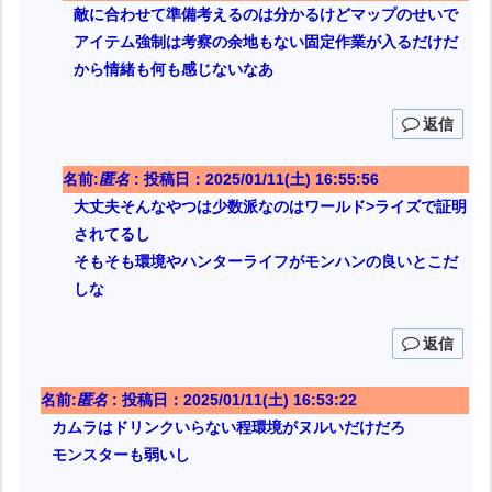
敵に合わせて準備考えるのは分かるけどマップのせいで
アイテム強制は考察の余地もない固定作業が入るだけだ
から情緒も何も感じないなあ
返信
名前:
匿名
:
投稿日：2025/01/11(土) 16:55:56
大丈夫そんなやつは少数派なのはワールド>ライズで証明
されてるし
そもそも環境やハンターライフがモンハンの良いとこだ
しな
返信
名前:
匿名
:
投稿日：2025/01/11(土) 16:53:22
カムラはドリンクいらない程環境がヌルいだけだろ
モンスターも弱いし