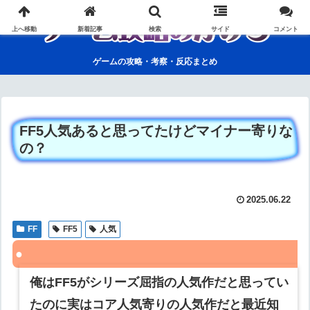
上へ移動
新着記事
検索
サイド
コメント
ゲームの攻略・考察・反応まとめ
FF5人気あると思ってたけどマイナー寄りな
の？
2025.06.22
FF
FF5
人気
俺はFF5がシリーズ屈指の人気作だと思ってい
たのに実はコア人気寄りの人気作だと最近知