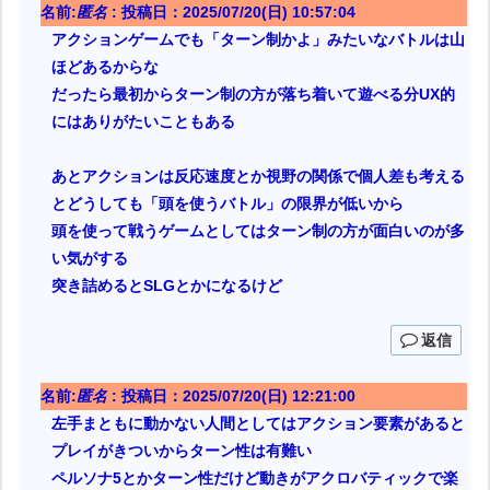
名前:
匿名
:
投稿日：2025/07/20(日) 10:57:04
アクションゲームでも「ターン制かよ」みたいなバトルは山
ほどあるからな
だったら最初からターン制の方が落ち着いて遊べる分UX的
にはありがたいこともある
あとアクションは反応速度とか視野の関係で個人差も考える
とどうしても「頭を使うバトル」の限界が低いから
頭を使って戦うゲームとしてはターン制の方が面白いのが多
い気がする
突き詰めるとSLGとかになるけど
返信
名前:
匿名
:
投稿日：2025/07/20(日) 12:21:00
左手まともに動かない人間としてはアクション要素があると
プレイがきついからターン性は有難い
ペルソナ5とかターン性だけど動きがアクロバティックで楽