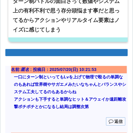
ターン制バトルの面白さって数値やシステム
上の有利不利で思う存分頭悩ます事だと思っ
てるからアクションやリアルタイム要素はノ
イズに感じてしまう
名前:
匿名
:
投稿日：2025/07/20(日) 10:21:53
一口にターン制といってもLvを上げて物理で殴るの単調な
のもあれば世界樹やサガエメみたいなちゃんとバランスやシ
ステム工夫してるのもあるからね
アクションも下手すると単調なヒット＆アウェイか遠距離攻
撃ポチポチとかになるし結局は調整次第
返信