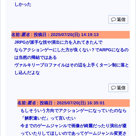
しかった
返信
名前:
匿名
:
投稿日：2025/07/20(日) 14:19:13
JRPGが派手な技や演出に力を入れてきたんで
ならアクションゲーにした方が良くない？でARPGになるの
は当然の帰結ではある
ヴァルキリープロファイルはその辺を上手くターン制に落と
し込んだよな
返信
名前:
匿名
:
投稿日：2025/07/20(日) 16:35:01
もしそういう方向でアクションゲーになっていたのなら
「解釈違いだ」って言いたい
今までのゲームジャンルで画像が綺麗だったり演出が凝
っていたりしてほしいのであってゲームジャンル変更さ