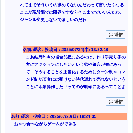
れてまでそういうの求めてないんだわって言いたくなる
ここが現段階では限界ですならそこまででいいんだわ、
ジャンル変更しないでほしいのだわ
返信
名前:
匿名
:
投稿日：2025/07/24(木) 16:32:16
まあ結局昨今の場合前提にあるのは、作り手売り手の
方にアクションにしたいという欲や都合が先にあっ
て、そうすることを正当化するためにターン制やコマ
ンド制が若者には受けない時代遅れで売れないという
ことに印象操作したいってのが明確にあるってことよ
返信
名前:
匿名
:
投稿日：2025/07/20(日) 16:24:35
おやつ食べながらゲームができる