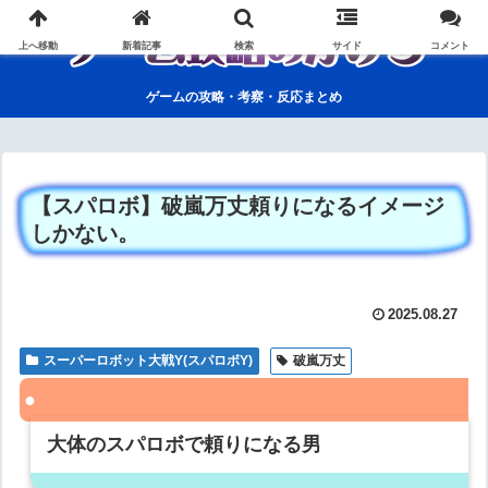
上へ移動
新着記事
検索
サイド
コメント
ゲームの攻略・考察・反応まとめ
【スパロボ】破嵐万丈頼りになるイメージ
しかない。
2025.08.27
スーパーロボット大戦Y(スパロボY)
破嵐万丈
大体のスパロボで頼りになる男