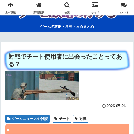
上へ移動
新着記事
検索
サイド
コメント
ゲームの攻略・考察・反応まとめ
対戦でチート使用者に出会ったことってあ
る？
2026.05.24
ゲームニュースや雑談
チート
対戦