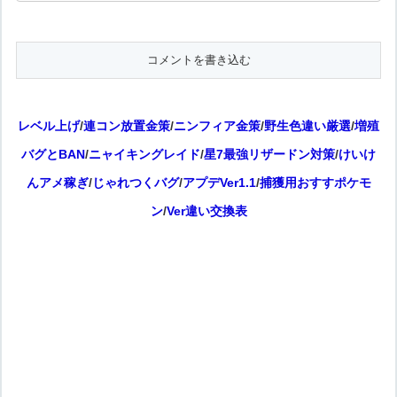
レベル上げ
/
連コン放置金策
/
ニンフィア金策
/
野生色違い厳選
/
増殖
バグとBAN
/
ニャイキングレイド
/
星7最強リザードン対策
/
けいけ
んアメ稼ぎ
/
じゃれつくバグ
/
アプデVer1.1
/
捕獲用おすすポケモ
ン
/
Ver違い交換表