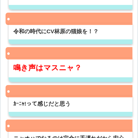
令和の時代にCV林原の猫娘を！？
鳴き声はマスニャ？
ｶｰﾆｬ!って感じだと思う