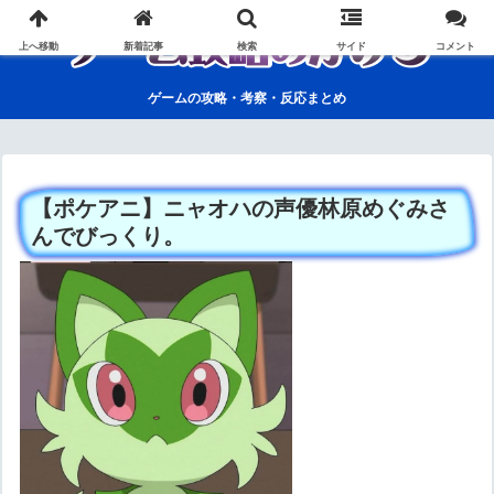
上へ移動
新着記事
検索
サイド
コメント
ゲームの攻略・考察・反応まとめ
【ポケアニ】ニャオハの声優林原めぐみさ
んでびっくり。