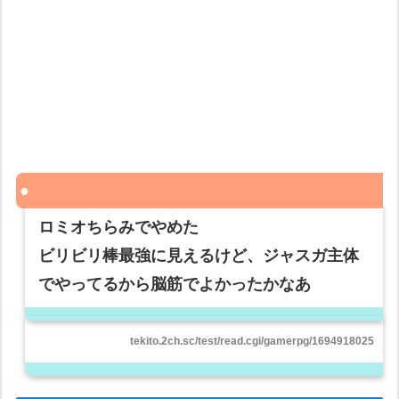
ロミオちらみでやめた
ビリビリ棒最強に見えるけど、ジャスガ主体
でやってるから脳筋でよかったかなあ
tekito.2ch.sc/test/read.cgi/gamerpg/1694918025