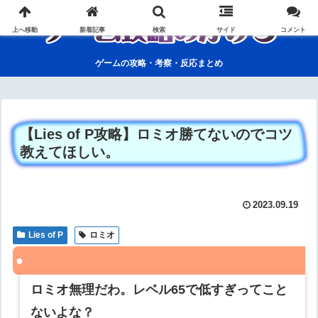
上へ移動
新着記事
検索
サイド
コメント
ゲームの攻略・考察・反応まとめ
【Lies of P攻略】ロミオ勝てないのでコツ
教えてほしい。
2023.09.19
Lies of P
ロミオ
ロミオ無理だわ。レベル65で低すぎってこと
ないよな？