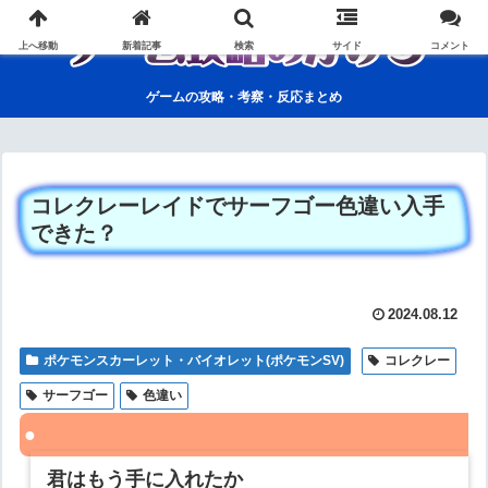
上へ移動
新着記事
検索
サイド
コメント
ゲームの攻略・考察・反応まとめ
コレクレーレイドでサーフゴー色違い入手
できた？
2024.08.12
ポケモンスカーレット・バイオレット(ポケモンSV)
コレクレー
サーフゴー
色違い
君はもう手に入れたか