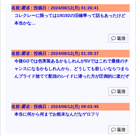
名前:
匿名
:
投稿日：2024/08/12(月) 01:26:41
コレクレーに限っては1/8192の旧確率って話もあったけど
本当かな…
返信
名前:
匿名
:
投稿日：2024/08/12(月) 01:39:37
今後GOでは色実装あるかもしれんがSVではこれで最後のチ
ャンスになるかもしれんから、どうしても欲しいならつまら
んプライド捨てて配信のレイドに潜った方が圧倒的に楽だぞ
返信
名前:
匿名
:
投稿日：2024/08/12(月) 09:03:45
本当に何から何までお粗末なんだなゲロフリ
返信