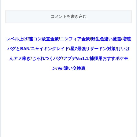
レベル上げ
/
連コン放置金策
/
ニンフィア金策
/
野生色違い厳選
/
増殖
バグとBAN
/
ニャイキングレイド
/
星7最強リザードン対策
/
けいけ
んアメ稼ぎ
/
じゃれつくバグ
/
アプデVer1.1
/
捕獲用おすすポケモ
ン
/
Ver違い交換表