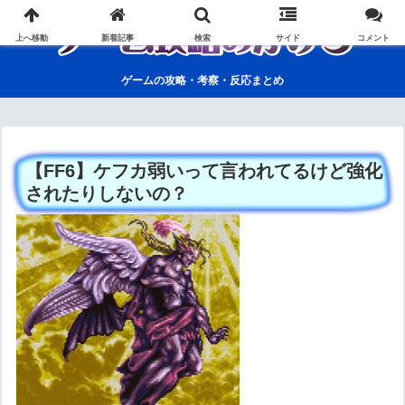
上へ移動
新着記事
検索
サイド
コメント
ゲームの攻略・考察・反応まとめ
【FF6】ケフカ弱いって言われてるけど強化
されたりしないの？