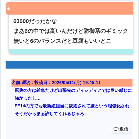
63000だったかな
まあ6の中では高いんだけど防御系のギミック
無いと6のバランスだと豆腐もいいとこ
名前:
匿名
:
投稿日：2026/05/11(月) 19:45:11
原典の方は雑魚だけど出張先のディシディアでは良い感じに
強かったし…
FF14の方でも最新絶担当に抜擢されて嫌という程強化され
そうだからまぁ許してくれるじゃろ
返信