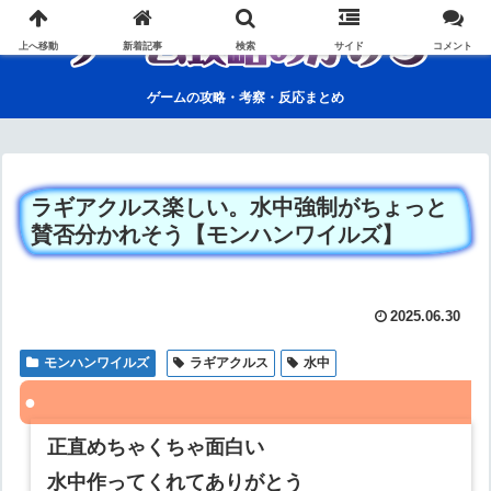
上へ移動
新着記事
検索
サイド
コメント
ゲームの攻略・考察・反応まとめ
ラギアクルス楽しい。水中強制がちょっと
賛否分かれそう【モンハンワイルズ】
2025.06.30
モンハンワイルズ
ラギアクルス
水中
正直めちゃくちゃ面白い
水中作ってくれてありがとう