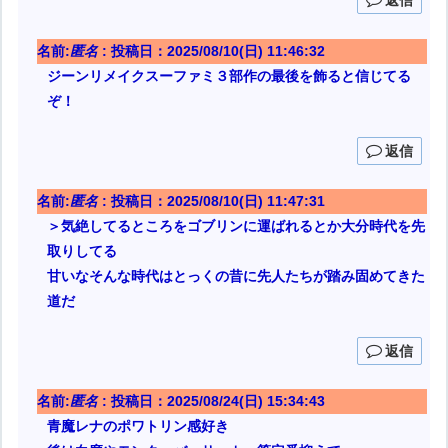
返信
名前:
匿名
:
投稿日：2025/08/10(日) 11:46:32
ジーンリメイクスーファミ３部作の最後を飾ると信じてる
ぞ！
返信
名前:
匿名
:
投稿日：2025/08/10(日) 11:47:31
＞気絶してるところをゴブリンに運ばれるとか大分時代を先
取りしてる
甘いなそんな時代はとっくの昔に先人たちが踏み固めてきた
道だ
返信
名前:
匿名
:
投稿日：2025/08/24(日) 15:34:43
青魔レナのポワトリン感好き