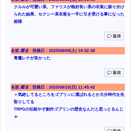
クルルが可愛い系、ファリスが格好良い系の衣装に振り分け
られた結果、セクシー系衣装を一手に引き受ける事になった
姫様
返信
名前:
匿名
:
投稿日：2025/08/09(土) 19:32:38
青魔レナが良かった
返信
名前:
匿名
:
投稿日：2025/08/10(日) 11:45:42
＞気絶してるところをゴブリンに運ばれるとか大分時代を先
取りしてる
TRPGの伝統やぞ創作ゴブリンの歴史なんだと思っとるんじ
ゃ