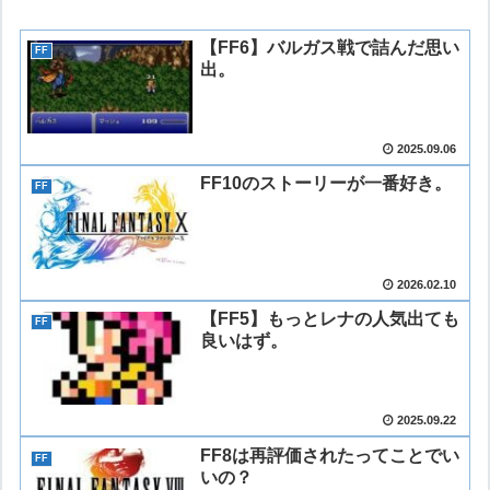
【FF6】バルガス戦で詰んだ思い
FF
出。
2025.09.06
FF10のストーリーが一番好き。
FF
2026.02.10
【FF5】もっとレナの人気出ても
FF
良いはず。
2025.09.22
FF8は再評価されたってことでい
FF
いの？