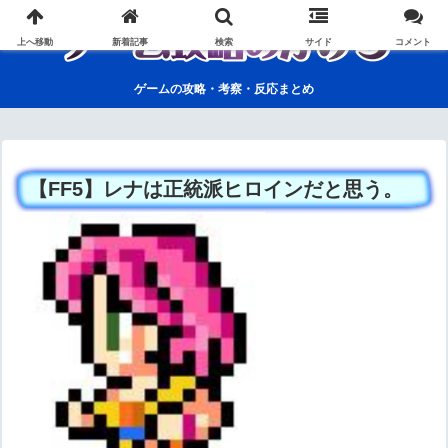
上へ移動
新着記事
検索
サイド
コメント
ゲームの攻略・考察・反応まとめ
【FF5】レナは正統派ヒロインだと思う。