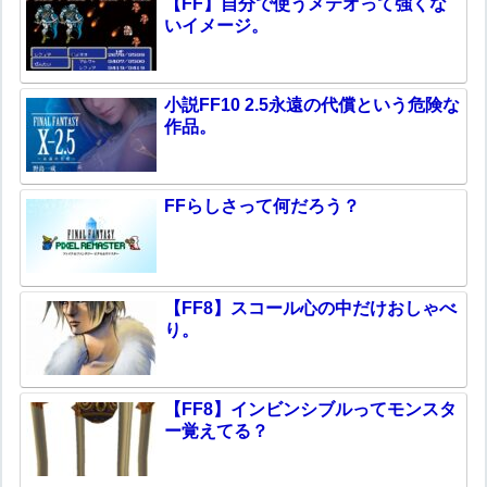
【FF】自分で使うメテオって強くな
いイメージ。
小説FF10 2.5永遠の代償という危険な
作品。
FFらしさって何だろう？
【FF8】スコール心の中だけおしゃべ
り。
【FF8】インビンシブルってモンスタ
ー覚えてる？