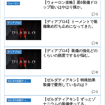
【ウォーロン攻略】星6装備ドロ
ウォーロン
ップ狙いはやはり猿か。
1
【ディアブロ4】トーメントで装
ディアブロ4
備集め打ち止めになってきた。
0
【ディアブロ4】装備の強化どの
ディアブロ4
くらいの頻度でするか悩む。
0
【ゼルダティアキン】特殊効果
ゼルダの伝説ティアーズオブザキングダム
装備で愛用しているのは？
1
【ゼルダティアキン】ずっとゾ
ゼルダの伝説ティアーズオブザキングダム
ナニウムの装備使ってる。