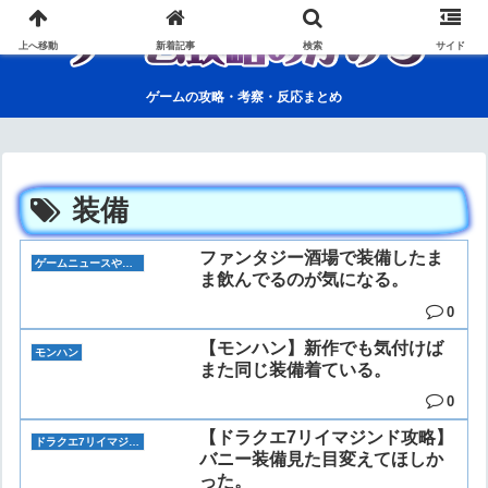
上へ移動
新着記事
検索
サイド
ゲームの攻略・考察・反応まとめ
装備
ファンタジー酒場で装備したま
ゲームニュースや雑談
ま飲んでるのが気になる。
0
【モンハン】新作でも気付けば
モンハン
また同じ装備着ている。
0
【ドラクエ7リイマジンド攻略】
ドラクエ7リイマジンド
バニー装備見た目変えてほしか
った。