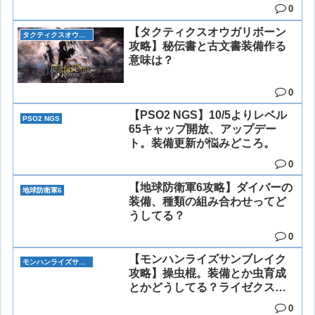
0
【タクティクスオウガリボーン
タクティクスオウガリボーン
攻略】秘伝書と古文書装備作る
意味は？
0
【PSO2 NGS】10/5よりレベル
PSO2 NGS
65キャップ開放、アップデー
ト。装備更新が悩みどころ。
0
【地球防衛軍6攻略】ダイバーの
地球防衛軍6
装備、種類の組み合わせってど
うしてる？
0
【モンハンライズサンブレイク
モンハンライズサンブレイク
攻略】操虫棍。装備とか虫育成
とかどうしてる？ライゼクス防
具おすすめ。
0